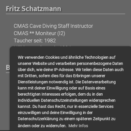
Fritz Schatzmann
CMAS Cave Diving Staff Instructor
CMAS ** Moniteur (I2)
Taucher seit: 1982
Höhlentaucher seit: 1994
Wir verwenden Cookies und ähnliche Technologien auf
unserer Website und verarbeiten personenbezogene Daten
Beat Müller
über dich, wie deine IP-Adresse. Wir teilen diese Daten auch
mit Dritten, sofern dies für das Erbringen unserer
Dienstleistungen notwendig ist. Die Datenverarbeitung
SCD Cave Diving Staff Instructor
kann mit deiner Einwilligung oder auf Basis eines
SCD Director of Standards
berechtigten Interesses erfolgen, dem du in den
CMAS Cave Diving Staff Instructor
individuellen Datenschutzeinstellungen widersprechen
CMAS Nationaler Instruktor (I4)
kannst. Du hast das Recht, nur in essenzielle Services
einzuwilligen und deine Einwilligung in der
Taucher seit: 1980
Datenschutzerklärung zu einem späteren Zeitpunkt zu
Höhlentaucher seit: 1988
ändern oder zu widerrufen.
Mehr Infos