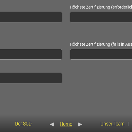
Höchste Zertifizierung (erforderlic
Höchste Zertifizierung (falls in Au
Der SCD
Unser Team
◀
Home
▶