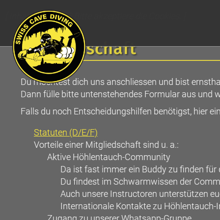
[ Inhalt anzeigen? Bitte akzeptiere die Cookies. ]
Mitgliedschaft
Du möchtest dich uns anschliessen und bist ernstha
Dann fülle bitte untenstehendes Formular aus und wi
Falls du noch Entscheidungshilfen benötigst, hier e
Statuten (D/E/F)
Vorteile einer Mitgliedschaft sind u. a.:
Aktive Höhlentauch-Community
Da ist fast immer ein Buddy zu finden f
Du findest im Schwarmwissen der Communi
Auch unsere Instructoren unterstützen e
Internationale Kontakte zu Höhlentauch-
Zugang zu unserer Whatsapp-Gruppe.