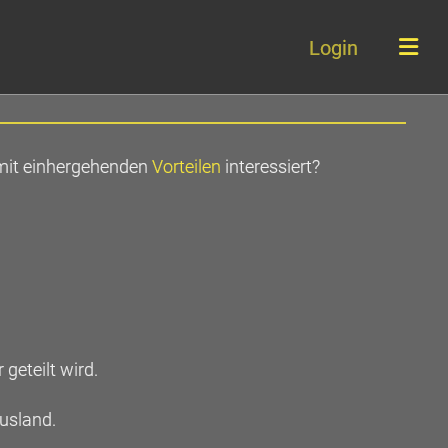
Login
mit einhergehenden
Vorteilen
interessiert?
eteilt wird.
usland.