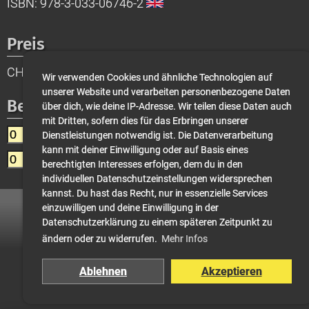
ISBN: 978-3-033-06746-2
Preis
CHF 37.00 (sofort lieferbar)
Wir verwenden Cookies und ähnliche Technologien auf
unserer Website und verarbeiten personenbezogene Daten
Bestellung
über dich, wie deine IP-Adresse. Wir teilen diese Daten auch
mit Dritten, sofern dies für das Erbringen unserer
Manual HT1
Dienstleistungen notwendig ist. Die Datenverarbeitung
kann mit deiner Einwilligung oder auf Basis eines
Manual HT1
berechtigten Interesses erfolgen, dem du in den
individuellen Datenschutzeinstellungen widersprechen
kannst. Du hast das Recht, nur in essenzielle Services
einzuwilligen und deine Einwilligung in der
Datenschutzerklärung zu einem späteren Zeitpunkt zu
◀
Home
▶
ändern oder zu widerrufen.
Mehr Infos
© 2004-2026 Swiss Cave Diving
Ablehnen
Akzeptieren
Facebook
Instagram
WhatsApp