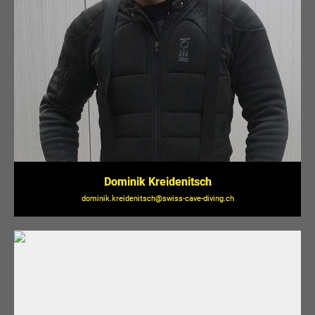
Dominik Kreidenitsch
dominik.kreidenitsch@swiss-cave-diving.ch