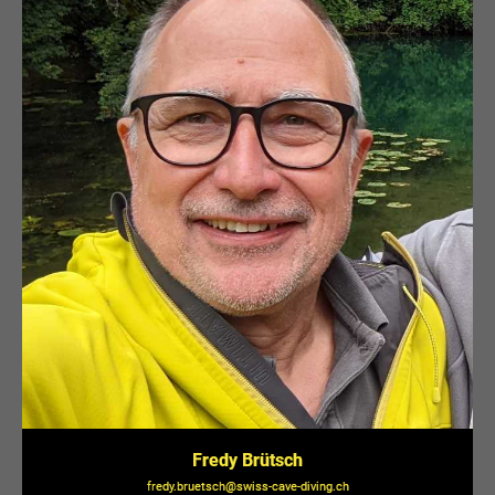
Fredy Brütsch
fredy.bruetsch@swiss-cave-diving.ch