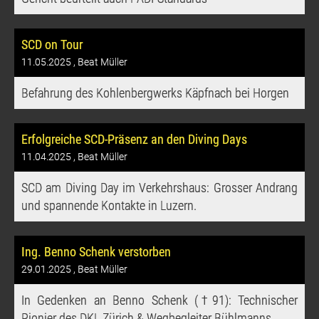
SCD on Tour
11.05.2025
, Beat Müller
Befahrung des Kohlenbergwerks Käpfnach bei Horgen
Erfolgreiche SCD-Präsenz an den Diving Days
11.04.2025
, Beat Müller
SCD am Diving Day im Verkehrshaus: Grosser Andrang
und spannende Kontakte in Luzern.
Ing. Benno Schenk verstorben
29.01.2025
, Beat Müller
In Gedenken an Benno Schenk (†91): Technischer
Pionier des DKL Zürich & Wegbegleiter Bühlmanns