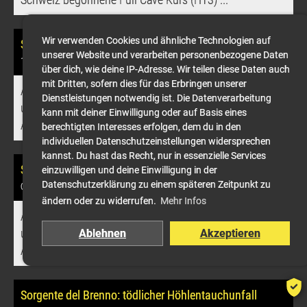
Wir verwenden Cookies und ähnliche Technologien auf
Sorgente del Brenno: Bergung abgeschlossen
unserer Website und verarbeiten personenbezogene Daten
10.11.2024
, Beat Müller
über dich, wie deine IP-Adresse. Wir teilen diese Daten auch
mit Dritten, sofern dies für das Erbringen unserer
Abschied von einem erfahrenen Kollegen: Wir trauern
Dienstleistungen notwendig ist. Die Datenverarbeitung
um einen einstigen Weggefährten und entbieten den
kann mit deiner Einwilligung oder auf Basis eines
Angehörigen unser Beileid.
berechtigten Interesses erfolgen, dem du in den
individuellen Datenschutzeinstellungen widersprechen
kannst. Du hast das Recht, nur in essenzielle Services
Sorgente del Brenno: Zum tödlichen Höhlentauchunfall
einzuwilligen und deine Einwilligung in der
Datenschutzerklärung zu einem späteren Zeitpunkt zu
06.11.2024
, Beat Müller
ändern oder zu widerrufen.
Mehr Infos
Abschied von einem erfahrenen Kollegen: Wir trauern
um einen einstigen Weggefährten und entbieten den
Ablehnen
Akzeptieren
Angehörigen unser Beileid.
Sorgente del Brenno: tödlicher Höhlentauchunfall