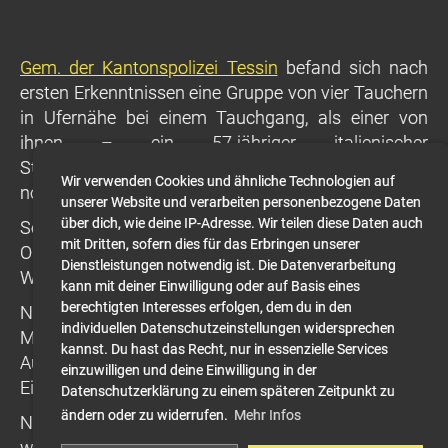
Gem. der Kantonspolizei Tessin
befand sich nach
ersten Erkenntnissen eine Gruppe von vier Tauchern
in Ufernähe bei einem Tauchgang, als einer von
ihnen – ein 57-jähriger italienischer
Staatsangehöriger mit Wohnsitz in Italien – aus
Wir verwenden Cookies und ähnliche Technologien auf
noch ungeklärten Gründen in Schwierigkeiten geriet.
unserer Website und verarbeiten personenbezogene Daten
über dich, wie deine IP-Adresse. Wir teilen diese Daten auch
Seine Tauchkameraden brachten ihn an die
mit Dritten, sofern dies für das Erbringen unserer
Oberfläche und ans Ufer, wo sie sofort mit
Dienstleistungen notwendig ist. Die Datenverarbeitung
Wiederbelebungsmassnahmen begannen.
kann mit deiner Einwilligung oder auf Basis eines
berechtigten Interesses erfolgen, dem du in den
Neben der Kantonspolizei standen die Stadtpolizei
individuellen Datenschutzeinstellungen widersprechen
Mendrisio, der Rettungsdienst SAM (Servizio
kannst. Du hast das Recht, nur in essenzielle Services
Autoambulanza del Mendrisiotto) sowie die Rega im
einzuwilligen und deine Einwilligung in der
Einsatz.
Datenschutzerklärung zu einem späteren Zeitpunkt zu
ändern oder zu widerrufen.
Mehr Infos
Nach anhaltenden Reanimationsmassnahmen
wurde der Mann mit dem Helikopter ins Spital