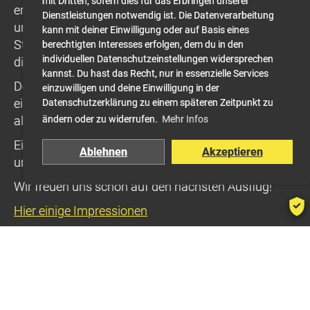
mit Dritten, sofern dies für das Erbringen unserer
erkundeten wir die beeindruckende Tropfsteinhöhle
Dienstleistungen notwendig ist. Die Datenverarbeitung
und bestaunten die faszinierenden Stalaktiten,
kann mit deiner Einwilligung oder auf Basis eines
Stalagmiten und die vielfältigen Felsformationen,
berechtigten Interesses erfolgen, dem du in den
individuellen Datenschutzeinstellungen widersprechen
die die Höhle zu bieten hat.
kannst. Du hast das Recht, nur in essenzielle Services
Den Abschluss des erlebnisreichen Tages bildete
einzuwilligen und deine Einwilligung in der
eine gemütliche Runde bei Kaffee und Glace – bevor
Datenschutzerklärung zu einem späteren Zeitpunkt zu
alle gut gestimmt den Heimweg antraten.
ändern oder zu widerrufen.
Mehr Infos
Ein wunderschöner Vereinstag, der Tauchen, Natur
Ablehnen
Akzeptieren
und Gemeinschaft perfekt vereint hat.
Wir freuen uns schon auf den nächsten Ausflug!
Hier einige Impressionen