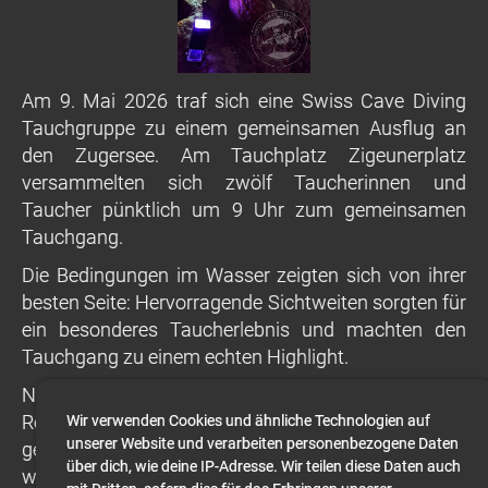
Am 9. Mai 2026 traf sich eine Swiss Cave Diving
Tauchgruppe zu einem gemeinsamen Ausflug an
den Zugersee. Am Tauchplatz Zigeunerplatz
versammelten sich zwölf Taucherinnen und
Taucher pünktlich um 9 Uhr zum gemeinsamen
Tauchgang.
Die Bedingungen im Wasser zeigten sich von ihrer
besten Seite: Hervorragende Sichtweiten sorgten für
ein besonderes Taucherlebnis und machten den
Tauchgang zu einem echten Highlight.
Nach dem Tauchen liessen wir den Morgen beim
Restaurant Horseshoe in Arth mit einem
Wir verwenden Cookies und ähnliche Technologien auf
unserer Website und verarbeiten personenbezogene Daten
gemütlichen Mittagessen ausklingen, bevor es
über dich, wie deine IP-Adresse. Wir teilen diese Daten auch
weiter zur Höllgrotte in Baar ging. Gemeinsam